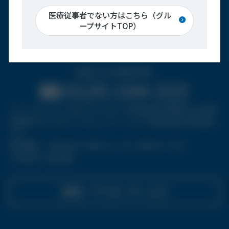
医療従事者でない方はこちら（グル
ープサイトTOP）
機器の修理・点検
修理および点検受付窓口
0120-194-222
※コールセンターはタカラベルモント株式会社が修理および点検
を委託するベルモントコミュニケーションズ株式会社の受付窓口
です。
受付時間 ： 平日 9:00〜18:00 / 土・日・祝 9:00〜17:30
※1月1日〜3日を除く
修理・アフターサービス