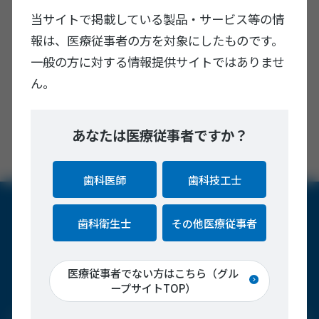
当サイトで掲載している製品・サービス等の情
報は、医療従事者の方を対象にしたものです。
一般の方に対する情報提供サイトではありませ
ん。
あなたは医療従事者ですか？
歯科医師
歯科技工士
歯科衛生士
その他医療従事者
製品について
医療従事者でない方はこちら（グル
ープサイトTOP）
全国10箇所のショールームで実物をチェック