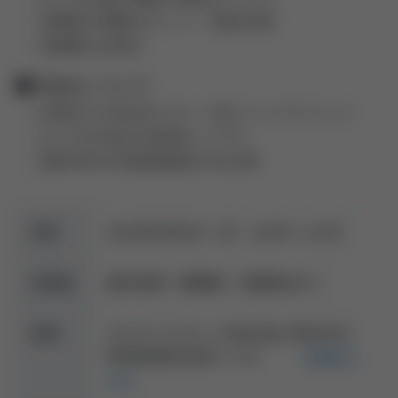
○承継前の準備のポイント（税金対策）
○承継後の注意点
■ M&Aについて
○多様化するM&Aのパターン別メリットデメリット
○よくあるM&Aの失敗例/トラブル
○歯科M&Aの売買価格算出方法公開
日時
2026年9月6日（日）10:00～12:00
対象者
歯科医師（開業医・勤務医向け）
会場
タカラベルモント株式会社 東京本社
東京都港区赤坂7-1-19
会場はこ
ちら