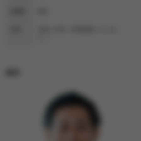
受講料
無料
定員
10名
→20名（定員増員いたしまし
た。）
講師