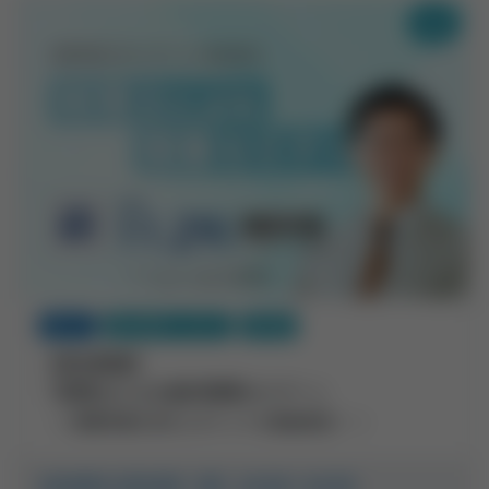
開業
受付中
歯科医師さま向け
東京都
【東京開催】
『税理士による歯科開業セミナー』
～ 開業準備の流れとポイントを徹底解説！ ～
2026年11月29日（日）10:30～16:30