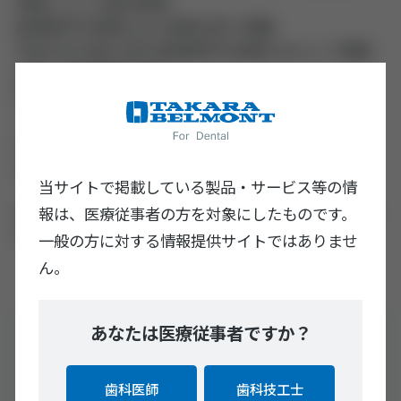
税務について論文執筆）
医療専門の税理士法人勤務を経て現職
平成25年 神奈川県の医療専門の税理士法人にて開業
支援・税務顧問を担当
平成28年 医療コンサルティング会社にて病院等のコ
ンサルティング、M＆Aに従事
令和元年 G.CFACTORY会計事務所を開業
令和4年 税理士法人G.C FACTORY設立
当サイトで掲載している製品・サービス等の情
会計・税務のみでなく、マーケティング・採用・法人
報は、医療従事者の方を対象にしたものです。
化など幅広く経営支援を行っている。
一般の方に対する情報提供サイトではありませ
ん。
あなたは医療従事者ですか？
セミナーに関するお問い合わせ
03-3405-6877
歯科医師
歯科技工士