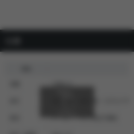
仕様
項目
容量
75枚入り
成分
エタノール・水・BG・エチルパラ
素材
レーヨン・パルプ混合不織布