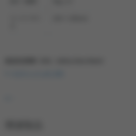
目付（紙厚）
40g / m²
ペーパーサイ
140 × 200mm
ズ
製品安全情報（SDS、Safety Data Sheet）
ベルティッシュN_SDS
関連製品